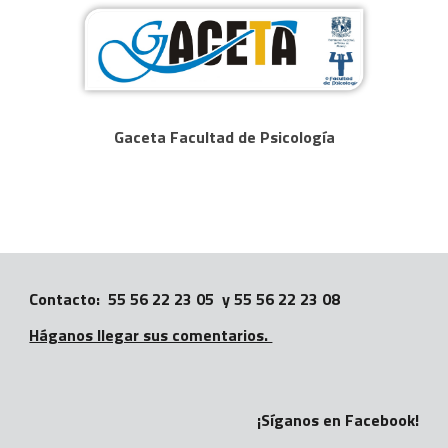
Gaceta Facultad de Psicología
Con
tacto
: 55 56 22 23 0
5
y 55 56 22 23 0
8
Háganos llegar sus comentarios.
¡S
íga
nos
en Facebook!